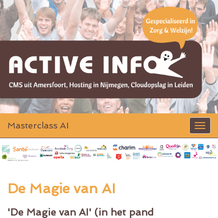
Masterclass AI
Toggle
navigat
De Magie van AI
'De Magie van AI' (in het pand